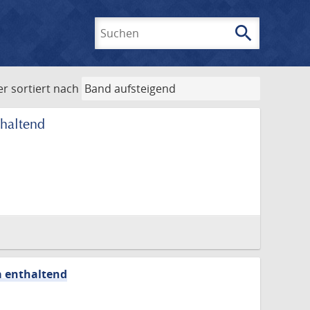
search
Suchen
er
sortiert nach
thaltend
a enthaltend