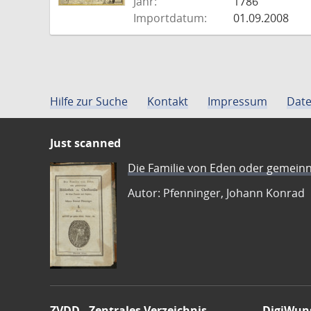
Jahr:
1786
Importdatum:
01.09.2008
Hilfe zur Suche
Kontakt
Impressum
Date
Just scanned
Die Familie von Eden oder gemeinn
Autor: Pfenninger, Johann Konrad
ZVDD - Zentrales Verzeichnis
DigiWun