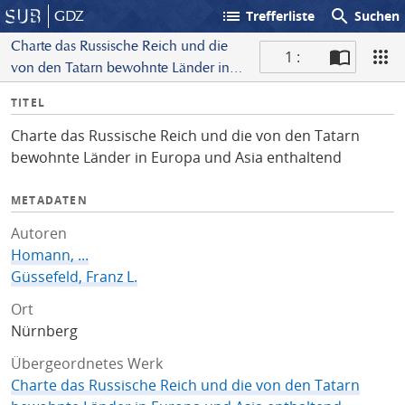
list
search
GDZ
Trefferliste
Suchen
Charte das Russische Reich und die
1 :
von den Tatarn bewohnte Länder in
S
Europa und Asia enthaltend
I
TITEL
c
n
a
Charte das Russische Reich und die von den Tatarn
f
n
bewohnte Länder in Europa und Asia enthaltend
o
METADATEN
Autoren
Homann, ...
Güssefeld, Franz L.
Ort
Nürnberg
Übergeordnetes Werk
Charte das Russische Reich und die von den Tatarn