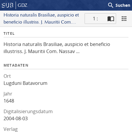
search
GDZ
Suchen
Historia naturalis Brasiliae, auspicio et
1 :
beneficio illustriss. J. Mauritii Com.
S
Nassav ...
I
TITEL
c
n
a
Historia naturalis Brasiliae, auspicio et beneficio
f
n
illustriss. J. Mauritii Com. Nassav ...
o
METADATEN
Ort
Lugduni Batavorum
Jahr
1648
Digitalisierungsdatum
2004-08-03
Verlag