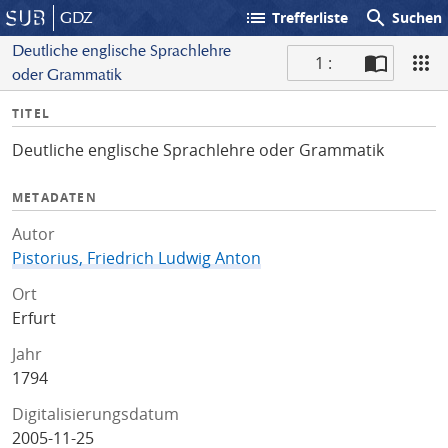
list
search
GDZ
Trefferliste
Suchen
Deutliche englische Sprachlehre
1 :
oder Grammatik
S
I
TITEL
c
n
a
Deutliche englische Sprachlehre oder Grammatik
f
n
o
METADATEN
Autor
Pistorius, Friedrich Ludwig Anton
Ort
Erfurt
Jahr
1794
Digitalisierungsdatum
2005-11-25