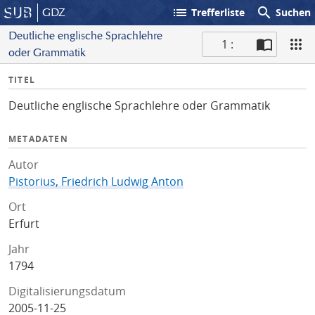
list
search
GDZ
Trefferliste
Suchen
Deutliche englische Sprachlehre
1 :
oder Grammatik
S
I
TITEL
c
n
a
Deutliche englische Sprachlehre oder Grammatik
f
n
o
METADATEN
Autor
Pistorius, Friedrich Ludwig Anton
Ort
Erfurt
Jahr
1794
Digitalisierungsdatum
2005-11-25