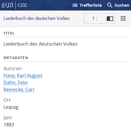
list
search
GDZ
Trefferliste
Suchen
1 :
Liederbuch des deutschen Volkes
S
I
TITEL
c
n
a
Liederbuch des deutschen Volkes
f
n
o
METADATEN
Autoren
Hase, Karl August
Dahn, Felix
Reinecke, Carl
Ort
Leipzig
Jahr
1883