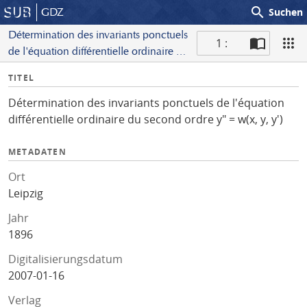
search
GDZ
Suchen
Détermination des invariants ponctuels
1 :
de l'équation différentielle ordinaire du
S
second ordre y" = w(x, y, y')
I
TITEL
c
n
a
Détermination des invariants ponctuels de l'équation
f
n
différentielle ordinaire du second ordre y" = w(x, y, y')
o
METADATEN
Ort
Leipzig
Jahr
1896
Digitalisierungsdatum
2007-01-16
Verlag