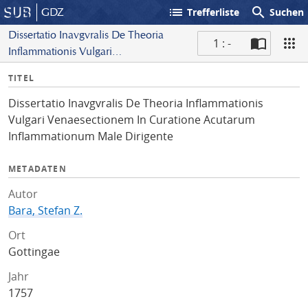
list
search
GDZ
Trefferliste
Suchen
Dissertatio Inavgvralis De Theoria
1 : -
Inflammationis Vulgari
S
Venaesectionem In Curatione
I
TITEL
c
Acutarum Inflammationum
n
a
Male Dirigente
Dissertatio Inavgvralis De Theoria Inflammationis
f
n
Vulgari Venaesectionem In Curatione Acutarum
o
Inflammationum Male Dirigente
METADATEN
Autor
Bara, Stefan Z.
Ort
Gottingae
Jahr
1757