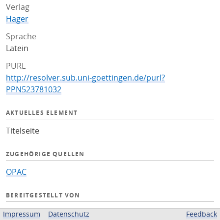
Verlag
Hager
Sprache
Latein
PURL
http://resolver.sub.uni-goettingen.de/purl?
PPN523781032
AKTUELLES ELEMENT
Titelseite
ZUGEHÖRIGE QUELLEN
OPAC
BEREITGESTELLT VON
Niedersächsische Staats- und Universitätsbibliothek
Impressum
Datenschutz
Feedback