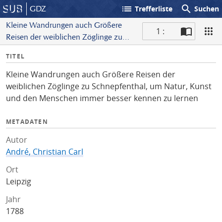
list
search
GDZ
Trefferliste
Suchen
Kleine Wandrungen auch Größere
1 :
Reisen der weiblichen Zöglinge zu
S
Schnepfenthal, um Natur, Kunst und
I
TITEL
c
den Menschen immer besser kennen
n
a
zu lernen
Kleine Wandrungen auch Größere Reisen der
f
n
weiblichen Zöglinge zu Schnepfenthal, um Natur, Kunst
o
und den Menschen immer besser kennen zu lernen
METADATEN
Autor
André, Christian Carl
Ort
Leipzig
Jahr
1788