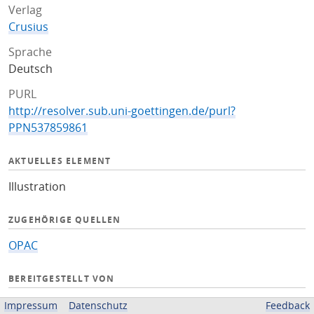
Verlag
Crusius
Sprache
Deutsch
PURL
http://resolver.sub.uni-goettingen.de/purl?
PPN537859861
AKTUELLES ELEMENT
Illustration
ZUGEHÖRIGE QUELLEN
OPAC
BEREITGESTELLT VON
Niedersächsische Staats- und Universitätsbibliothek
Impressum
Datenschutz
Feedback