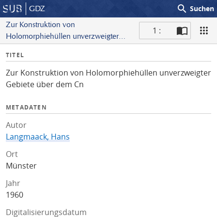
search
GDZ
Suchen
Zur Konstruktion von
1 :
Holomorphiehüllen unverzweigter
S
Gebiete über dem Cn
I
TITEL
c
n
a
Zur Konstruktion von Holomorphiehüllen unverzweigter
f
n
Gebiete über dem Cn
o
METADATEN
Autor
Langmaack, Hans
Ort
Münster
Jahr
1960
Digitalisierungsdatum