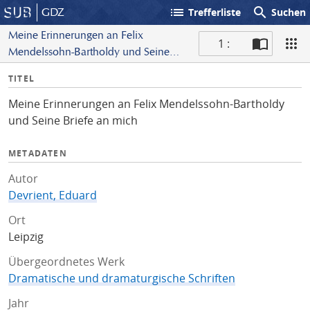
list
search
GDZ
Trefferliste
Suchen
Meine Erinnerungen an Felix
1 :
Mendelssohn-Bartholdy und Seine
S
Briefe an mich
I
TITEL
c
n
a
Meine Erinnerungen an Felix Mendelssohn-Bartholdy
f
n
und Seine Briefe an mich
o
METADATEN
Autor
Devrient, Eduard
Ort
Leipzig
Übergeordnetes Werk
Dramatische und dramaturgische Schriften
Jahr