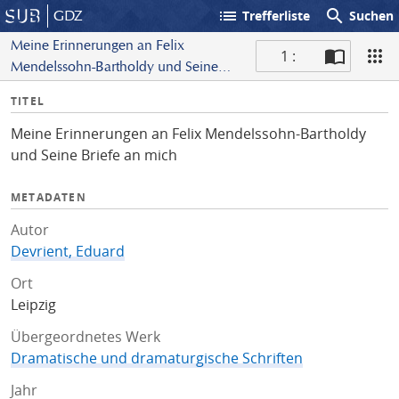
list
search
GDZ
Trefferliste
Suchen
Meine Erinnerungen an Felix
1 :
Mendelssohn-Bartholdy und Seine
S
Briefe an mich
I
TITEL
c
n
a
Meine Erinnerungen an Felix Mendelssohn-Bartholdy
f
n
und Seine Briefe an mich
o
METADATEN
Autor
Devrient, Eduard
Ort
Leipzig
Übergeordnetes Werk
Dramatische und dramaturgische Schriften
Jahr