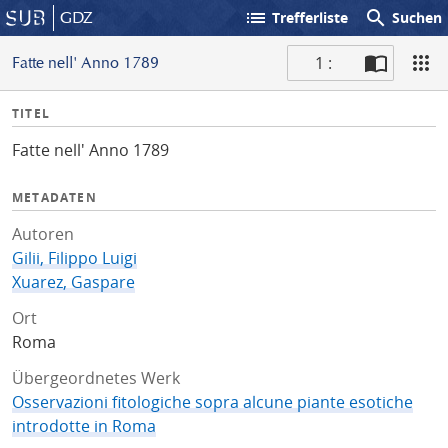
list
search
GDZ
Trefferliste
Suchen
1 :
Fatte nell' Anno 1789
S
I
TITEL
c
n
a
Fatte nell' Anno 1789
f
n
o
METADATEN
Autoren
Gilii, Filippo Luigi
Xuarez, Gaspare
Ort
Roma
Übergeordnetes Werk
Osservazioni fitologiche sopra alcune piante esotiche
introdotte in Roma