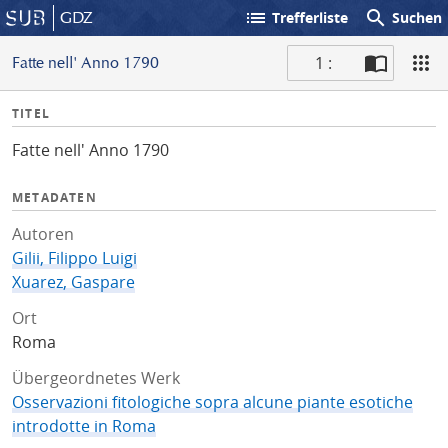
list
search
GDZ
Trefferliste
Suchen
1 :
Fatte nell' Anno 1790
S
I
TITEL
c
n
a
Fatte nell' Anno 1790
f
n
o
METADATEN
Autoren
Gilii, Filippo Luigi
Xuarez, Gaspare
Ort
Roma
Übergeordnetes Werk
Osservazioni fitologiche sopra alcune piante esotiche
introdotte in Roma