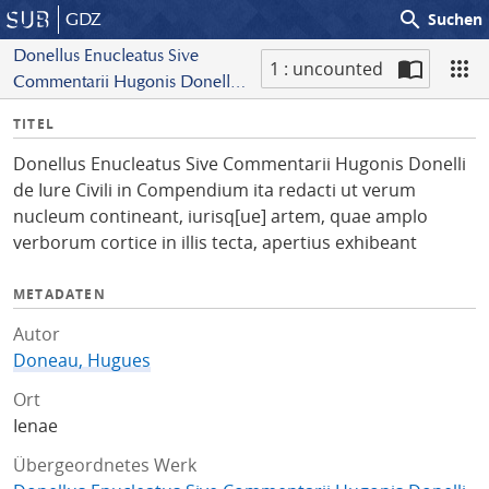
search
GDZ
Suchen
Donellus Enucleatus Sive
1 : uncounted
Commentarii Hugonis Donelli
S
de Iure Civili in Compendium
I
TITEL
c
ita redacti ut verum nucleum
n
a
contineant, iurisq[ue] artem,
Donellus Enucleatus Sive Commentarii Hugonis Donelli
f
n
quae amplo verborum cortice
de Iure Civili in Compendium ita redacti ut verum
o
in illis tecta, apertius exhibeant
nucleum contineant, iurisq[ue] artem, quae amplo
verborum cortice in illis tecta, apertius exhibeant
METADATEN
Autor
Doneau, Hugues
Ort
Ienae
Übergeordnetes Werk