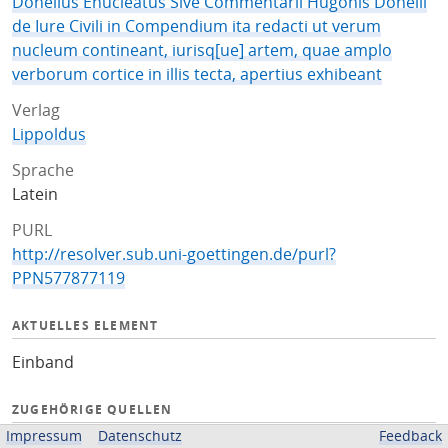
Donellus Enucleatus Sive Commentarii Hugonis Donelli
de Iure Civili in Compendium ita redacti ut verum
nucleum contineant, iurisq[ue] artem, quae amplo
verborum cortice in illis tecta, apertius exhibeant
Verlag
Lippoldus
Sprache
Latein
PURL
http://resolver.sub.uni-goettingen.de/purl?
PPN577877119
AKTUELLES ELEMENT
Einband
ZUGEHÖRIGE QUELLEN
Impressum
Datenschutz
Feedback
OPAC