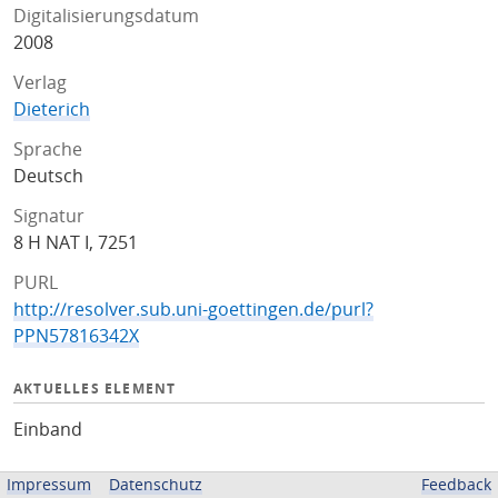
Digitalisierungsdatum
2008
Verlag
Dieterich
Sprache
Deutsch
Signatur
8 H NAT I, 7251
PURL
http://resolver.sub.uni-goettingen.de/purl?
PPN57816342X
AKTUELLES ELEMENT
Einband
LIZENZ
Impressum
Datenschutz
Feedback