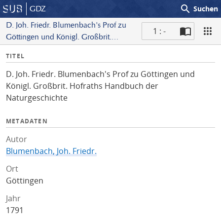
search
GDZ
Suchen
D. Joh. Friedr. Blumenbach's Prof zu
1 : -
Göttingen und Königl. Großbrit.
S
Hofraths Handbuch der
I
TITEL
c
Naturgeschichte
n
a
D. Joh. Friedr. Blumenbach's Prof zu Göttingen und
f
n
Königl. Großbrit. Hofraths Handbuch der
o
Naturgeschichte
METADATEN
Autor
Blumenbach, Joh. Friedr.
Ort
Göttingen
Jahr
1791