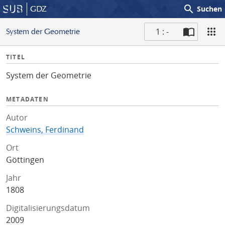
search
GDZ
Suchen
1 : -
System der Geometrie
S
I
TITEL
c
n
a
System der Geometrie
f
n
o
METADATEN
Autor
Schweins, Ferdinand
Ort
Göttingen
Jahr
1808
Digitalisierungsdatum
2009