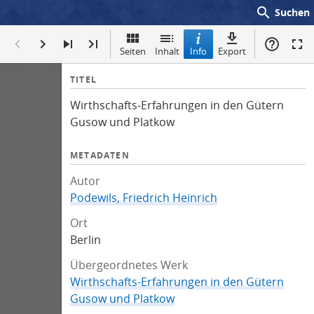
search
Suchen
Seiten
Inhalt
Info
Export
I
TITEL
n
Wirthschafts-Erfahrungen in den Gütern
f
Gusow und Platkow
o
METADATEN
Autor
Podewils, Friedrich Heinrich
Ort
Berlin
Übergeordnetes Werk
Wirthschafts-Erfahrungen in den Gütern
Gusow und Platkow