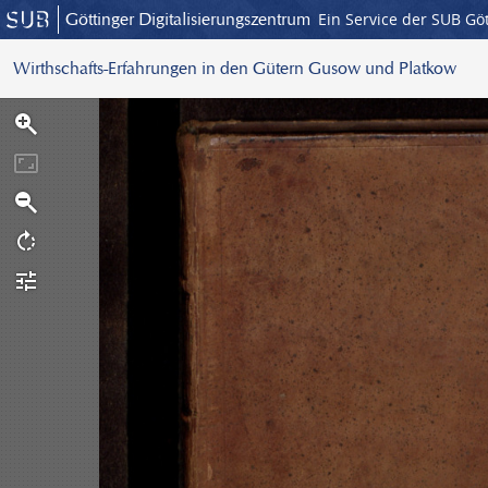
Göttinger Digitalisierungszentrum
Ein Service der SUB Gö
Wirthschafts-Erfahrungen in den Gütern Gusow und Platkow
S
c
a
n