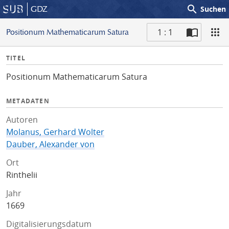
search
GDZ
Suchen
1 : 1
Positionum Mathematicarum Satura
S
I
TITEL
c
n
a
Positionum Mathematicarum Satura
f
n
o
METADATEN
Autoren
Molanus, Gerhard Wolter
Dauber, Alexander von
Ort
Rinthelii
Jahr
1669
Digitalisierungsdatum