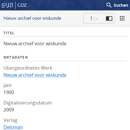
search
GDZ
Suchen
1 : -
Nieuw archief voor wiskunde
S
I
TITEL
c
n
a
Nieuw archief voor wiskunde
f
n
o
METADATEN
Übergeordnetes Werk
Nieuw archief voor wiskunde
Jahr
1900
Digitalisierungsdatum
2009
Verlag
Delsman