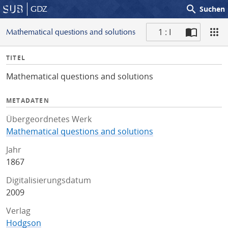
search
GDZ
Suchen
1 : I
Mathematical questions and solutions
S
I
TITEL
c
n
a
Mathematical questions and solutions
f
n
o
METADATEN
Übergeordnetes Werk
Mathematical questions and solutions
Jahr
1867
Digitalisierungsdatum
2009
Verlag
Hodgson