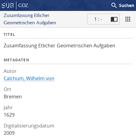
search
GDZ
Suchen
Zusamfassung Etlicher
1 : -
Geometrischen Aufgaben
S
I
TITEL
c
n
a
Zusamfassung Etlicher Geometrischen Aufgaben
f
n
o
METADATEN
Autor
Calchum, Wilhelm von
Ort
Bremen
Jahr
1629
Digitalisierungsdatum
2009