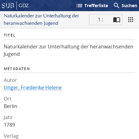
list
search
GDZ
Trefferliste
Suchen
Naturkalender zur Unterhaltung der
1 :
heranwachsenden Jugend
S
I
TITEL
c
n
a
Naturkalender zur Unterhaltung der heranwachsenden
f
n
Jugend
o
METADATEN
Autor
Unger, Friederike Helene
Ort
Berlin
Jahr
1789
Verlag