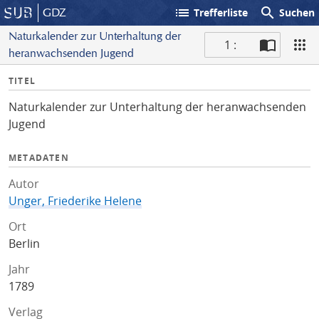
list
search
GDZ
Trefferliste
Suchen
Naturkalender zur Unterhaltung der
1 :
heranwachsenden Jugend
S
I
TITEL
c
n
a
Naturkalender zur Unterhaltung der heranwachsenden
f
n
Jugend
o
METADATEN
Autor
Unger, Friederike Helene
Ort
Berlin
Jahr
1789
Verlag