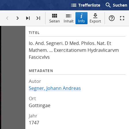
list
search
Trefferliste
Suchen
Seiten
Inhalt
Info
Export
I
TITEL
n
Io. And. Segneri. D Med. Philos. Nat. Et
f
Mathem. ... Exercitationvm Hydravlicarvm
o
Fascicvlvs
METADATEN
Autor
Segner, Johann Andreas
Ort
Gottingae
Jahr
1747