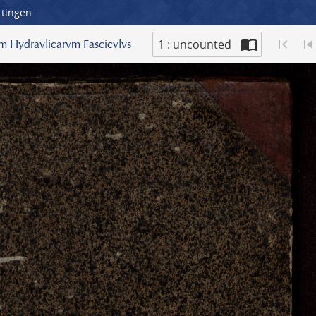
ttingen
1 : uncounted
nvm Hydravlicarvm Fascicvlvs