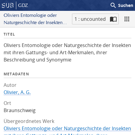
search
GDZ
Suchen
Oliviers Entomologie oder
1 : uncounted
Naturgeschichte der Insekten
S
mit ihren Gattungs- und Art-
I
TITEL
c
Merkmalen, ihrer Beschreibung
n
a
und Synonymie
Oliviers Entomologie oder Naturgeschichte der Insekten
f
n
mit ihren Gattungs- und Art-Merkmalen, ihrer
o
Beschreibung und Synonymie
METADATEN
Autor
Olivier, A. G.
Ort
Braunschweig
Übergeordnetes Werk
Oliviers Entomologie oder Naturgeschichte der Insekten