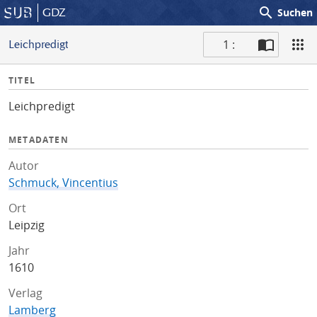
search
GDZ
Suchen
1 :
Leichpredigt
S
I
TITEL
c
n
a
Leichpredigt
f
n
o
METADATEN
Autor
Schmuck, Vincentius
Ort
Leipzig
Jahr
1610
Verlag
Lamberg