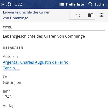
list
search
GDZ
Trefferliste
Suchen
Lebensgeschichte des Grafen
1 :
von Comminge
S
I
TITEL
c
n
a
Lebensgeschichte des Grafen von Comminge
f
n
o
METADATEN
Autoren
Argental, Charles Augustin de Ferriol
Tencin, ...
Ort
Göttingen
Jahr
1746
Verlag