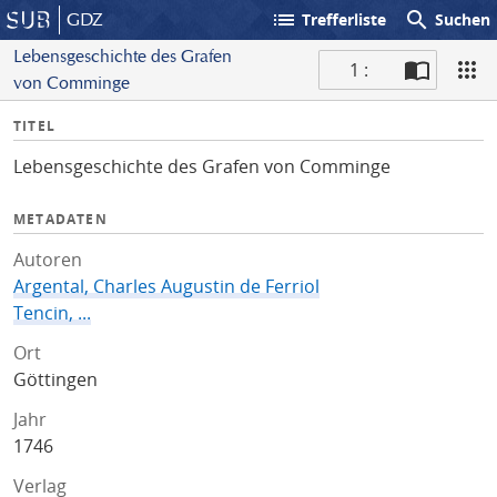
list
search
GDZ
Trefferliste
Suchen
Lebensgeschichte des Grafen
1 :
von Comminge
S
I
TITEL
c
n
a
Lebensgeschichte des Grafen von Comminge
f
n
o
METADATEN
Autoren
Argental, Charles Augustin de Ferriol
Tencin, ...
Ort
Göttingen
Jahr
1746
Verlag