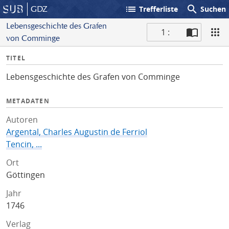
list
search
GDZ
Trefferliste
Suchen
Lebensgeschichte des Grafen
1 :
von Comminge
S
I
TITEL
c
n
a
Lebensgeschichte des Grafen von Comminge
f
n
o
METADATEN
Autoren
Argental, Charles Augustin de Ferriol
Tencin, ...
Ort
Göttingen
Jahr
1746
Verlag