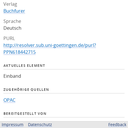
Verlag
Buchfurer
Sprache
Deutsch
PURL
http://resolver.sub.uni-goettingen.de/purl?
PPN618442715
AKTUELLES ELEMENT
Einband
ZUGEHÖRIGE QUELLEN
OPAC
BEREITGESTELLT VON
Niedersächsische Staats- und Universitätsbibliothek
Impressum
Datenschutz
Feedback