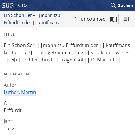
search
GDZ
Suchen
Ein Schon Ser=||monn tzu
1 : uncounted
Erffurdt in der || kauffmans
S
kirchenn ge||prediget/ vom
I
TITEL
c
creutz || vnd leiden wie es ||
n
a
ei[n] rechter christ || tragen
Ein Schon Ser=||monn tzu Erffurdt in der || kauffmans
f
n
sol.|| D. Mar.Lut.||
kirchenn ge||prediget/ vom creutz || vnd leiden wie es
o
|| ei[n] rechter christ || tragen sol.|| D. Mar.Lut.||
METADATEN
Autor
Luther, Martin
Ort
Erffurdt
Jahr
1522