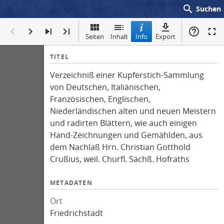
search
Suchen
Seiten
Inhalt
Info
Export
I
TITEL
n
Verzeichniß einer Kupferstich-Sammlung
f
von Deutschen, Italiänischen,
o
Französischen, Englischen,
Niederländischen alten und neuen Meistern
und radirten Blättern, wie auch einigen
Hand-Zeichnungen und Gemählden, aus
dem Nachlaß Hrn. Christian Gotthold
Crußius, weil. Churfl. Sächß. Hofraths
METADATEN
Ort
Friedrichstadt