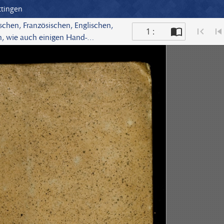
ttingen
schen, Französischen, Englischen,
1 :
n, wie auch einigen Hand-
tthold Crußius, weil. Churfl.