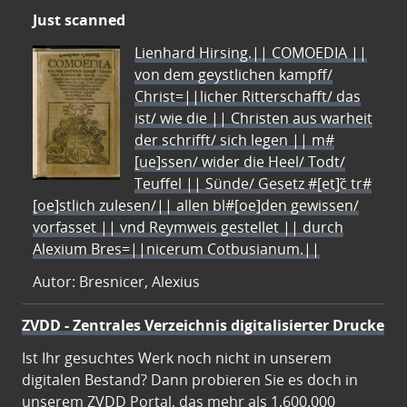
Just scanned
Lienhard Hirsing.|| COMOEDIA ||
von dem geystlichen kampff/
Christ=||licher Ritterschafft/ das
ist/ wie die || Christen aus warheit
der schrifft/ sich legen || m#
[ue]ssen/ wider die Heel/ Todt/
Teuffel || Sünde/ Gesetz #[et]c̃ tr#
[oe]stlich zulesen/|| allen bl#[oe]den gewissen/
vorfasset || vnd Reymweis gestellet || durch
Alexium Bres=||nicerum Cotbusianum.||
Autor: Bresnicer, Alexius
ZVDD - Zentrales Verzeichnis digitalisierter Drucke
Ist Ihr gesuchtes Werk noch nicht in unserem
digitalen Bestand? Dann probieren Sie es doch in
unserem ZVDD Portal, das mehr als 1.600.000