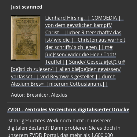
Just scanned
Lienhard Hirsing.|| COMOEDIA ||
von dem geystlichen kampff/
Christ=||licher Ritterschafft/ das
ist/ wie die || Christen aus warheit
der schrifft/ sich legen || m#
[ue]ssen/ wider die Heel/ Todt/
Teuffel || Sünde/ Gesetz #[et]c̃ tr#
[oe]stlich zulesen/|| allen bl#[oe]den gewissen/
vorfasset || vnd Reymweis gestellet || durch
Alexium Bres=||nicerum Cotbusianum.||
Autor: Bresnicer, Alexius
ZVDD - Zentrales Verzeichnis digitalisierter Drucke
Ist Ihr gesuchtes Werk noch nicht in unserem
digitalen Bestand? Dann probieren Sie es doch in
unserem ZVDD Portal, das mehr als 1.600.000