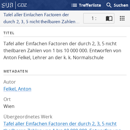
list
search
GDZ
Trefferliste
Suchen
Tafel aller Einfachen Factoren der
1 :
durch 2, 3, 5 nicht theilbaren Zahlen
S
von 1 bis 10 000 000. Entworfen von
I
TITEL
c
Anton Felkel, Lehrer an der k. k.
n
a
Normalschule
Tafel aller Einfachen Factoren der durch 2, 3, 5 nicht
f
n
theilbaren Zahlen von 1 bis 10 000 000. Entworfen von
o
Anton Felkel, Lehrer an der k. k. Normalschule
METADATEN
Autor
Felkel, Anton
Ort
Wien
Übergeordnetes Werk
Tafel aller Einfachen Factoren der durch 2, 3, 5 nicht