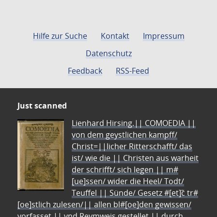
Hilfe zur Suche
Kontakt
Impressum
Datenschutz
Feedback
RSS-Feed
Just scanned
Lienhard Hirsing.|| COMOEDIA ||
von dem geystlichen kampff/
Christ=||licher Ritterschafft/ das
ist/ wie die || Christen aus warheit
der schrifft/ sich legen || m#
[ue]ssen/ wider die Heel/ Todt/
Teuffel || Sünde/ Gesetz #[et]c̃ tr#
[oe]stlich zulesen/|| allen bl#[oe]den gewissen/
vorfasset || vnd Reymweis gestellet || durch