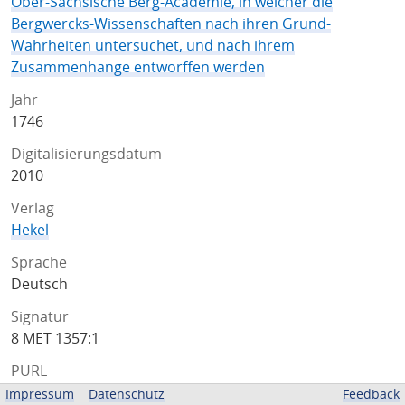
Ober-Sächsische Berg-Academie, in welcher die
Bergwercks-Wissenschaften nach ihren Grund-
Wahrheiten untersuchet, und nach ihrem
Zusammenhange entworffen werden
Jahr
1746
Digitalisierungsdatum
2010
Verlag
Hekel
Sprache
Deutsch
Signatur
8 MET 1357:1
PURL
http://resolver.sub.uni-goettingen.de/purl?
Impressum
Datenschutz
Feedback