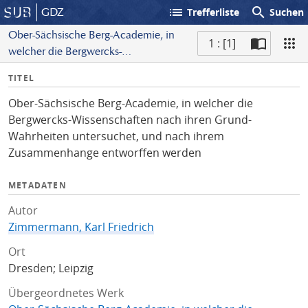
list
search
GDZ
Trefferliste
Suchen
Ober-Sächsische Berg-Academie, in
1 : [1]
welcher die Bergwercks-
S
Wissenschaften nach ihren Grund-
I
TITEL
c
Wahrheiten untersuchet, und nach
n
a
ihrem Zusammenhange
Ober-Sächsische Berg-Academie, in welcher die
f
n
entworffen werden
Bergwercks-Wissenschaften nach ihren Grund-
o
Wahrheiten untersuchet, und nach ihrem
Zusammenhange entworffen werden
METADATEN
Autor
Zimmermann, Karl Friedrich
Ort
Dresden; Leipzig
Übergeordnetes Werk