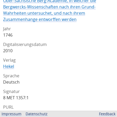
Ober-Sächsische Berg-Academie, in welcher die
Bergwercks-Wissenschaften nach ihren Grund-
Wahrheiten untersuchet, und nach ihrem
Zusammenhange entworffen werden
Jahr
1746
Digitalisierungsdatum
2010
Verlag
Hekel
Sprache
Deutsch
Signatur
8 MET 1357:1
PURL
http://resolver.sub.uni-goettingen.de/purl?
Impressum
Datenschutz
Feedback