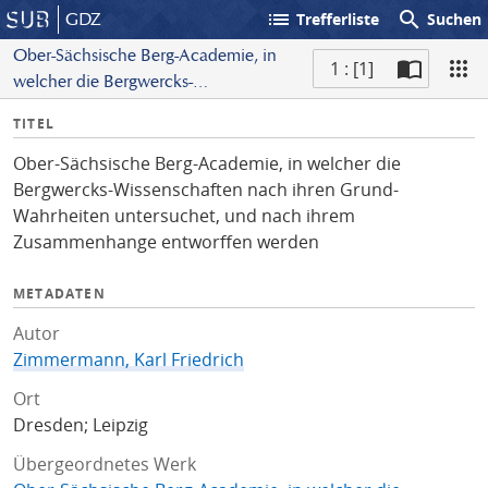
list
search
GDZ
Trefferliste
Suchen
Ober-Sächsische Berg-Academie, in
1 : [1]
welcher die Bergwercks-
S
Wissenschaften nach ihren Grund-
I
TITEL
c
Wahrheiten untersuchet, und nach
n
a
ihrem Zusammenhange
Ober-Sächsische Berg-Academie, in welcher die
f
n
entworffen werden
Bergwercks-Wissenschaften nach ihren Grund-
o
Wahrheiten untersuchet, und nach ihrem
Zusammenhange entworffen werden
METADATEN
Autor
Zimmermann, Karl Friedrich
Ort
Dresden; Leipzig
Übergeordnetes Werk