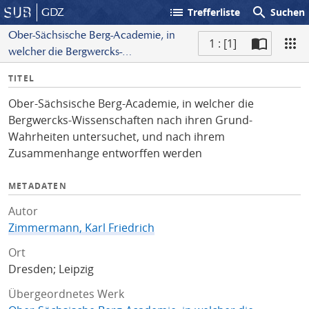
list
search
GDZ
Trefferliste
Suchen
Ober-Sächsische Berg-Academie, in
1 : [1]
welcher die Bergwercks-
S
Wissenschaften nach ihren Grund-
I
TITEL
c
Wahrheiten untersuchet, und nach
n
a
ihrem Zusammenhange
Ober-Sächsische Berg-Academie, in welcher die
f
n
entworffen werden
Bergwercks-Wissenschaften nach ihren Grund-
o
Wahrheiten untersuchet, und nach ihrem
Zusammenhange entworffen werden
METADATEN
Autor
Zimmermann, Karl Friedrich
Ort
Dresden; Leipzig
Übergeordnetes Werk