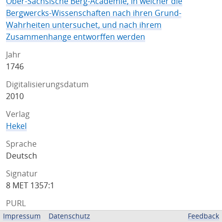
Ober-Sächsische Berg-Academie, in welcher die
Bergwercks-Wissenschaften nach ihren Grund-
Wahrheiten untersuchet, und nach ihrem
Zusammenhange entworffen werden
Jahr
1746
Digitalisierungsdatum
2010
Verlag
Hekel
Sprache
Deutsch
Signatur
8 MET 1357:1
PURL
http://resolver.sub.uni-goettingen.de/purl?
Impressum
Datenschutz
Feedback