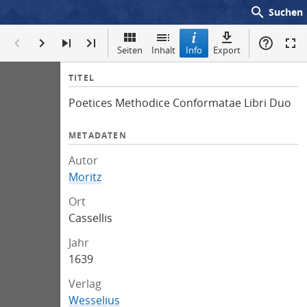
search
Suchen
Seiten
Inhalt
Info
Export
I
TITEL
n
Poetices Methodice Conformatae Libri Duo
f
o
METADATEN
Autor
Moritz
Ort
Cassellis
Jahr
1639
Verlag
Wesselius