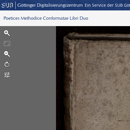
Göttinger Digitalisierungszentrum
Ein Service der SUB Gö
Poetices Methodice Conformatae Libri Duo
S
c
a
n