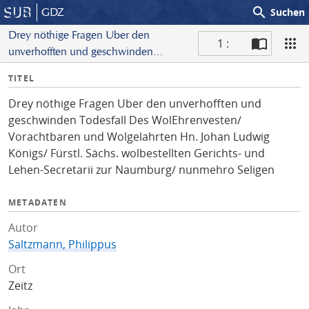
search
GDZ
Suchen
Drey nöthige Fragen Uber den
1 :
unverhofften und geschwinden
S
Todesfall Des WolEhrenvesten/
I
TITEL
c
Vorachtbaren und Wolgelahrten Hn.
n
a
Johan Ludwig Königs/ Fürstl. Sächs.
Drey nöthige Fragen Uber den unverhofften und
f
n
wolbestellten Gerichts- und Lehen-
geschwinden Todesfall Des WolEhrenvesten/
o
Secretarii zur Naumburg/
Vorachtbaren und Wolgelahrten Hn. Johan Ludwig
nunmehro Seligen
Königs/ Fürstl. Sächs. wolbestellten Gerichts- und
Lehen-Secretarii zur Naumburg/ nunmehro Seligen
METADATEN
Autor
Saltzmann, Philippus
Ort
Zeitz