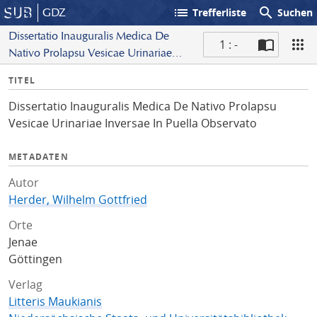
list
search
GDZ
Trefferliste
Suchen
Dissertatio Inauguralis Medica De
1 : -
Nativo Prolapsu Vesicae Urinariae
S
Inversae In Puella Observato
I
TITEL
c
n
a
Dissertatio Inauguralis Medica De Nativo Prolapsu
f
n
Vesicae Urinariae Inversae In Puella Observato
o
METADATEN
Autor
Herder, Wilhelm Gottfried
Orte
Jenae
Göttingen
Verlag
Litteris Maukianis