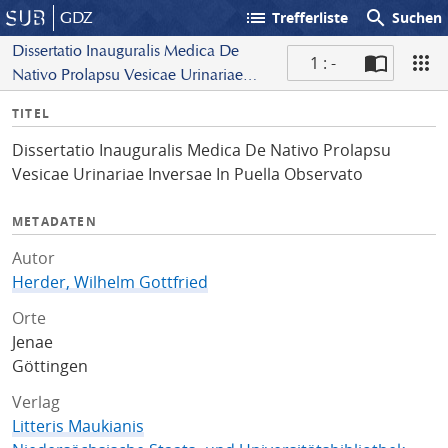
list
search
GDZ
Trefferliste
Suchen
Dissertatio Inauguralis Medica De
1 : -
Nativo Prolapsu Vesicae Urinariae
S
Inversae In Puella Observato
I
TITEL
c
n
a
Dissertatio Inauguralis Medica De Nativo Prolapsu
f
n
Vesicae Urinariae Inversae In Puella Observato
o
METADATEN
Autor
Herder, Wilhelm Gottfried
Orte
Jenae
Göttingen
Verlag
Litteris Maukianis