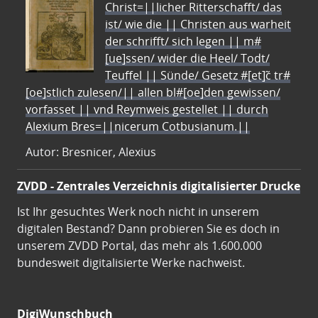
Christ=||licher Ritterschafft/ das
ist/ wie die || Christen aus warheit
der schrifft/ sich legen || m#
[ue]ssen/ wider die Heel/ Todt/
Teuffel || Sünde/ Gesetz #[et]c̃ tr#
[oe]stlich zulesen/|| allen bl#[oe]den gewissen/
vorfasset || vnd Reymweis gestellet || durch
Alexium Bres=||nicerum Cotbusianum.||
Autor: Bresnicer, Alexius
ZVDD - Zentrales Verzeichnis digitalisierter Drucke
Ist Ihr gesuchtes Werk noch nicht in unserem
digitalen Bestand? Dann probieren Sie es doch in
unserem ZVDD Portal, das mehr als 1.600.000
bundesweit digitalisierte Werke nachweist.
DigiWunschbuch