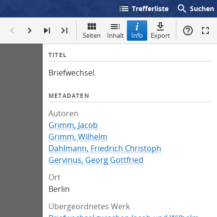
list
search
Trefferliste
Suchen
Seiten
Inhalt
Info
Export
I
TITEL
n
Briefwechsel
f
o
METADATEN
Autoren
Grimm, Jacob
Grimm, Wilhelm
Dahlmann, Friedrich Christoph
Gervinus, Georg Gottfried
Ort
Berlin
Übergeordnetes Werk