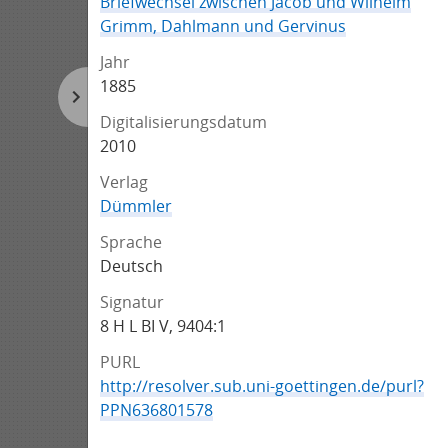
Briefwechsel zwischen Jacob und Wilhelm
Grimm, Dahlmann und Gervinus
Jahr
1885
Digitalisierungsdatum
2010
Verlag
Dümmler
Sprache
Deutsch
Signatur
8 H L BI V, 9404:1
PURL
http://resolver.sub.uni-goettingen.de/purl?
PPN636801578