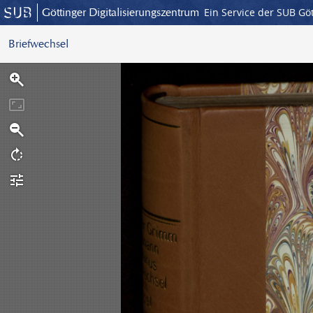
Göttinger Digitalisierungszentrum
Ein Service der SUB Gö
Briefwechsel
S
c
a
n