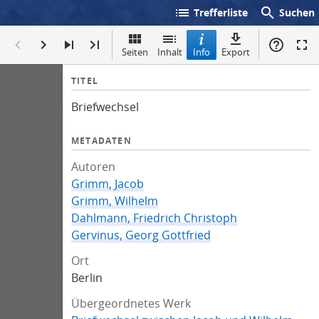
list
search
Trefferliste
Suchen
Seiten
Inhalt
Info
Export
I
TITEL
n
Briefwechsel
f
o
METADATEN
Autoren
Grimm, Jacob
Grimm, Wilhelm
Dahlmann, Friedrich Christoph
Gervinus, Georg Gottfried
Ort
Berlin
Übergeordnetes Werk