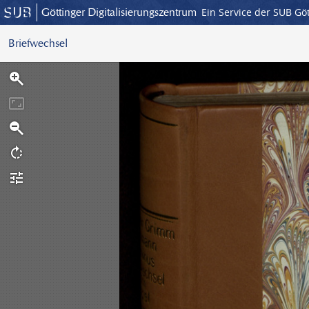
Göttinger Digitalisierungszentrum
Ein Service der SUB Gö
Briefwechsel
S
c
a
n