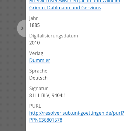
Briefwechsel zwischen Jacob und Wilhelm
Grimm, Dahlmann und Gervinus
Jahr
1885
Digitalisierungsdatum
2010
Verlag
Dümmler
Sprache
Deutsch
Signatur
8 H L BI V, 9404:1
PURL
http://resolver.sub.uni-goettingen.de/purl?
PPN636801578