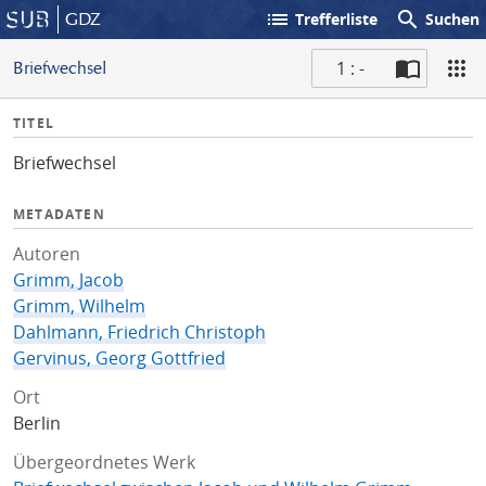
list
search
GDZ
Trefferliste
Suchen
1 : -
Briefwechsel
S
I
TITEL
c
n
a
Briefwechsel
f
n
o
METADATEN
Autoren
Grimm, Jacob
Grimm, Wilhelm
Dahlmann, Friedrich Christoph
Gervinus, Georg Gottfried
Ort
Berlin
Übergeordnetes Werk