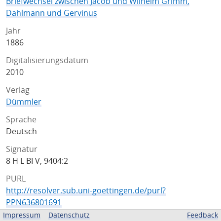
Briefwechsel zwischen Jacob und Wilhelm Grimm,
Dahlmann und Gervinus
Jahr
1886
Digitalisierungsdatum
2010
Verlag
Dümmler
Sprache
Deutsch
Signatur
8 H L BI V, 9404:2
PURL
http://resolver.sub.uni-goettingen.de/purl?
PPN636801691
Impressum
Datenschutz
Feedback