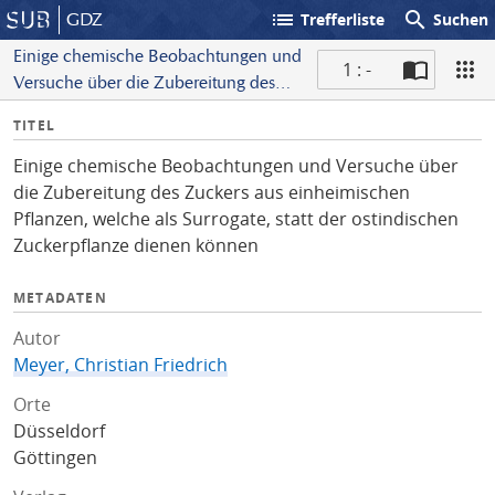
list
search
GDZ
Trefferliste
Suchen
Einige chemische Beobachtungen und
1 : -
Versuche über die Zubereitung des
S
Zuckers aus einheimischen Pflanzen,
I
TITEL
c
welche als Surrogate, statt der
n
a
ostindischen Zuckerpflanze
Einige chemische Beobachtungen und Versuche über
f
n
dienen können
die Zubereitung des Zuckers aus einheimischen
o
Pflanzen, welche als Surrogate, statt der ostindischen
Zuckerpflanze dienen können
METADATEN
Autor
Meyer, Christian Friedrich
Orte
Düsseldorf
Göttingen