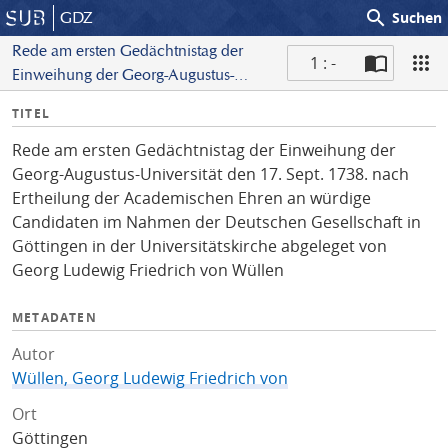
search
GDZ
Suchen
Rede am ersten Gedächtnistag der
1 : -
Einweihung der Georg-Augustus-
S
Universität den 17. Sept. 1738. nach
I
TITEL
c
Ertheilung der Academischen Ehren an
n
a
würdige Candidaten im Nahmen der
Rede am ersten Gedächtnistag der Einweihung der
f
n
Deutschen Gesellschaft in Göttingen in
Georg-Augustus-Universität den 17. Sept. 1738. nach
o
der Universitätskirche abgeleget von
Ertheilung der Academischen Ehren an würdige
Georg Ludewig Friedrich von Wüllen
Candidaten im Nahmen der Deutschen Gesellschaft in
Göttingen in der Universitätskirche abgeleget von
Georg Ludewig Friedrich von Wüllen
METADATEN
Autor
Wüllen, Georg Ludewig Friedrich von
Ort
Göttingen