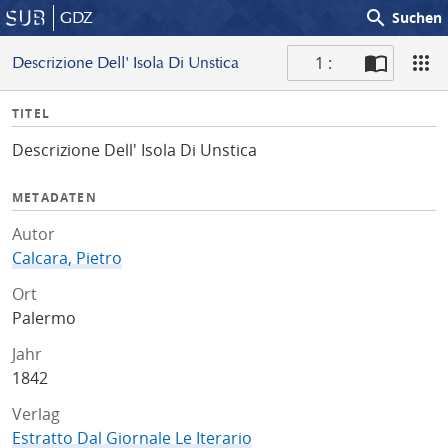
search
GDZ
Suchen
1 :
Descrizione Dell' Isola Di Unstica
S
I
TITEL
c
n
a
Descrizione Dell' Isola Di Unstica
f
n
o
METADATEN
Autor
Calcara, Pietro
Ort
Palermo
Jahr
1842
Verlag
Estratto Dal Giornale Le Iterario